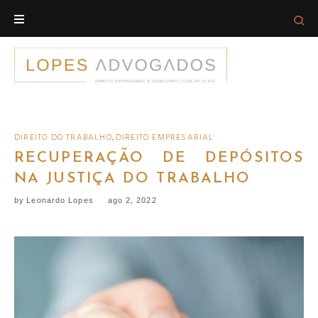
Skip
to
content
DIREITO DO TRABALHO
,
DIREITO EMPRESARIAL
RECUPERAÇÃO DE DEPÓSITOS
NA JUSTIÇA DO TRABALHO
by
Leonardo Lopes
ago 2, 2022