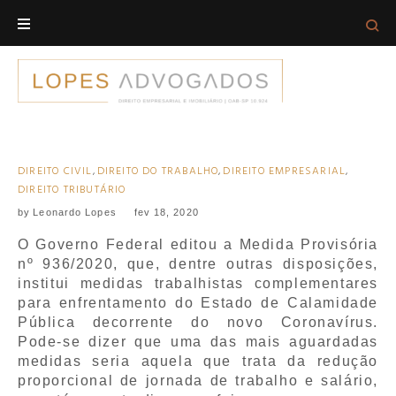
Skip
to
content
DIREITO CIVIL
,
DIREITO DO TRABALHO
,
DIREITO EMPRESARIAL
,
AUTOR:
DIREITO TRIBUTÁRIO
LEONARDO
by
Leonardo Lopes
fev 18, 2020
LOPES
O Governo Federal editou a Medida Provisória
nº 936/2020, que, dentre outras disposições,
institui medidas trabalhistas complementares
para enfrentamento do Estado de Calamidade
Pública decorrente do novo Coronavírus.
Pode-se dizer que uma das mais aguardadas
medidas seria aquela que trata da redução
proporcional de jornada de trabalho e salário,