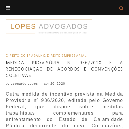
Skip
to
content
DIREITO DO TRABALHO
,
DIREITO EMPRESARIAL
DIA:
MEDIDA PROVISÓRIA N. 936/2020 E A
20
RENEGOCIAÇÃO DE ACORDOS E CONVENÇÕES
DE
COLETIVAS
ABRIL
by
Leonardo Lopes
abr 20, 2020
DE
Outra medida de incentivo prevista na Medida
2020
Provisória nº 936/2020, editada pelo Governo
Federal, que dispõe sobre medidas
trabalhistas complementares para
enfrentamento do Estado de Calamidade
Pública decorrente do novo Coronavírus,