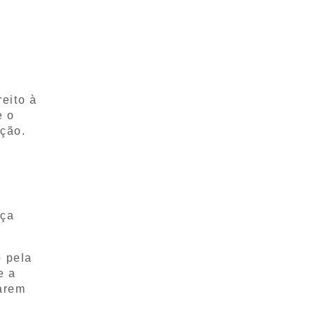
eito à
e o
ação.
s
nça
o
pela
e a
zarem