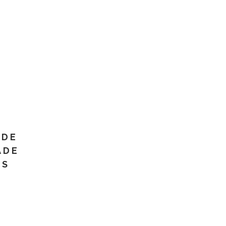
 DE
ADE
OS