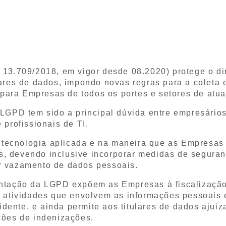
 13.709/2018, em vigor desde 08.2020) protege o dir
lares de dados, impondo novas regras para a coleta 
para Empresas de todos os portes e setores de atu
LGPD tem sido a principal dúvida entre empresário
e
profissionais de TI
.
tecnologia aplicada e na maneira que as Empresas
s, devendo inclusive incorporar medidas de segura
r vazamento de dados pessoais.
lantação da LGPD expõem as Empresas à fiscalizaçã
 atividades que envolvem as
informações pessoais 
idente, e ainda permite aos
titulares de dados ajui
ções de indenizações.