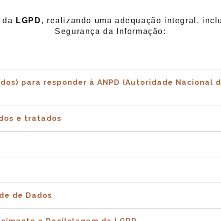
o da
LGPD
,
realizando
uma adequação integral,
incl
Segurança da Informação:
dos) para responder à ANPD (Autoridade Nacional d
dos e tratados
ade de Dados
ecimento e Recilclagem da LGPD